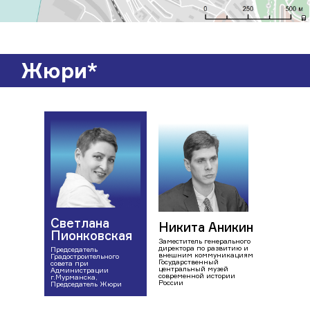
Жюри*
Светлана
Никита Аникин
Пионковская
Заместитель генерального
директора по развитию и
Председатель
внешним коммуникациям
Градостроительного
Государственный
совета при
центральный музей
Администрации
современной истории
г.Мурманска,
России
Председатель Жюри