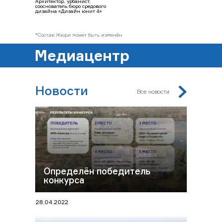
Архитектор, урбанист,
сооснователь бюро средового
дизайна «Дизайн юнит 4»
*Состав Жюри может быть изменён
Медиацентр
Новости
Все новости
Определён победитель
конкурса
28.04.2022