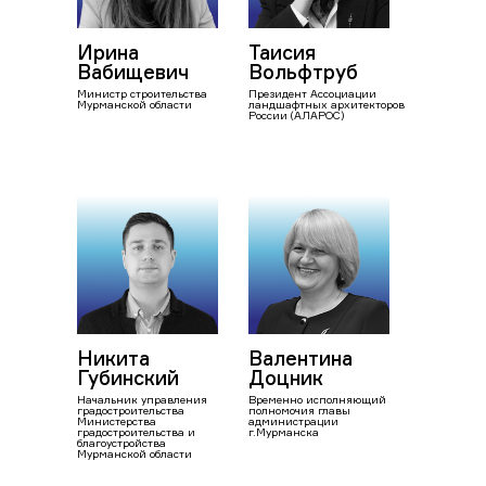
Ирина
Таисия
Вабищевич
Вольфтруб
Министр строительства
Президент Ассоциации
Мурманской области
ландшафтных архитекторов
России (АЛАРОС)
Никита
Валентина
Губинский
Доцник
Начальник управления
Временно исполняющий
градостроительства
полномочия главы
Министерства
администрации
градостроительства и
г.Мурманска
благоустройства
Мурманской области