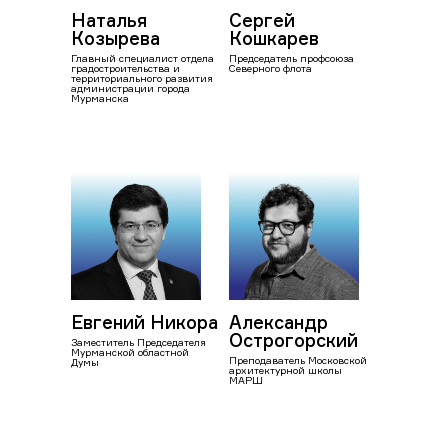
Наталья
Сергей
Козырева
Кошкарев
Главный специалист отдела
Председатель профсоюза
градостроительства и
Северного флота
территориального развития
администрации города
Мурманска
Евгений Никора
Александр
Острогорский
Заместитель Председателя
Мурманской областной
Преподаватель Московской
Думы
архитектурной школы
МАРШ