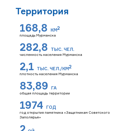
Территория
168,8
КМ
площадь Мурманска
282,8
ТЫС. ЧЕЛ.
численность населения Мурманска
2,1
ТЫС. ЧЕЛ./
КМ
плотность населения Мурманска
83,89
ГА
общая площадь территории
1974
ГОД
год открытия памятника «Защитникам Советского
Заполярья»
2