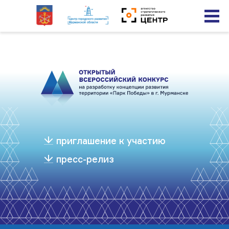
О конкурсе
График
Территория
приглашение к участию
Жюри
пресс-релиз
Медиацентр
Видео